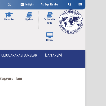
İletişim
Ege Rehber
EN
Mezunlar
Ege Ders
Online Kitap
Satış
Ege SSO
ULUSLARARASI BURSLAR
İLAN ARŞİVİ
Başvuru İlanı