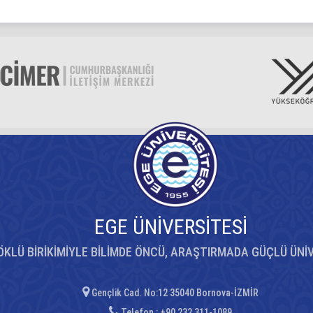
EGE ÜNİVERSİTESİ
ÖKLÜ BİRİKİMİYLE BİLİMDE ÖNCÜ, ARAŞTIRMADA GÜÇLÜ ÜNİ
Gençlik Cad. No:12 35040 Bornova-İZMİR
Telefon : +90 232 311-1089