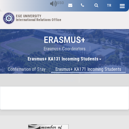
SSO
TR
EGE UNIVERSITY
International Relations Office
ERASMUS+
Erasmus+ Coordinators
Erasmus+ KA131 Incoming Students
Confirmation of Stay
Erasmus+ KA171 Incoming Students
Fact Sheet