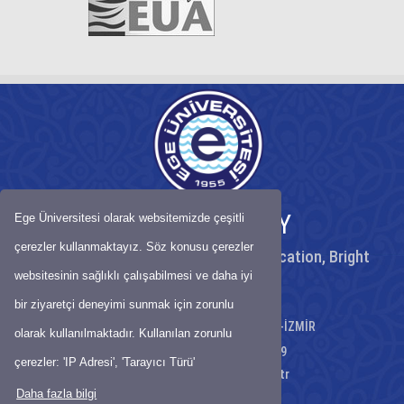
EGE UNIVERSITY
Ege Üniversitesi olarak websitemizde çeşitli
çerezler kullanmaktayız. Söz konusu çerezler
Peaceful University, High Quality Education, Bright
Future
websitesinin sağlıklı çalışabilmesi ve daha iyi
bir ziyaretçi deneyimi sunmak için zorunlu
Gençlik Cad. No:12 35040 Bornova-İZMİR
olarak kullanılmaktadır. Kullanılan zorunlu
Telephone: +90 232 311-1089
çerezler: 'IP Adresi', 'Tarayıcı Türü'
E-Mail:
erasmus@mail.ege.edu.tr
Daha fazla bilgi
Map
-
Site Map